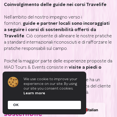
Coinvolgimento delle guide nei corsi Travelife
Nell’ambito del nostro impegno verso i
fornitori,
guide e partner locali sono incoraggiati
a seguire i corsi di sostenibilità offerti da
Travelife
. Ciò consente di allineare le nostre pratiche
a standard internazionali riconosciuti e di rafforzare le
pratiche responsabili sul campo.
Poiché la maggior parte delle esperienze proposte da
MAD Tours & Events consiste in
visite a piedi o
attività in piccoli gruppi guidate da
We use cookie to improve your
professionisti locali
, questa formazione ha un
experience on our site. By using
impatto diretto e concreto sull’esperienza del cliente
our site you consent cookies.
e sulle prestazioni in termini di sostenibilità.
Learn more
4. Strategia di alloggio
OK
Italian
sostenibile