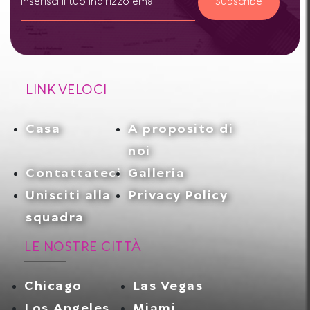
Subscribe
LINK VELOCI
Casa
A proposito di
noi
Contattateci
Galleria
Unisciti alla
Privacy Policy
squadra
LE NOSTRE CITTÀ
Chicago
Las Vegas
Los Angeles
Miami