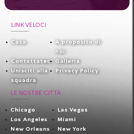
LINK VELOCI
Casa
A proposito di
noi
Contattateci
Galleria
Unisciti alla
Privacy Policy
squadra
LE NOSTRE CITTÀ
Chicago
Las Vegas
Los Angeles
Miami
New Orleans
New York