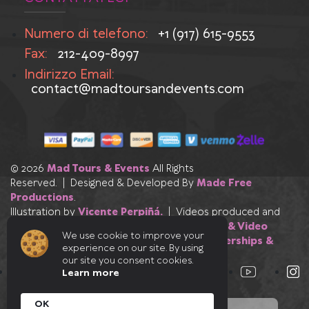
Numero di telefono:
+1 (917) 615-9553
Fax:
212-409-8997
Indirizzo Email:
contact@madtoursandevents.com
© 2026
Mad Tours & Events
All Rights
Reserved. | Designed & Developed By
Made Free
Productions
.
Illustration by
Vicente Perpiñá.
| Videos produced and
edited by
Made Free Productions
|
Photo & Video
We use cookie to improve your
Credits
|
Our Industry Affiliations, Partnerships &
experience on our site. By using
Certifications
our site you consent cookies.
Learn more
OK