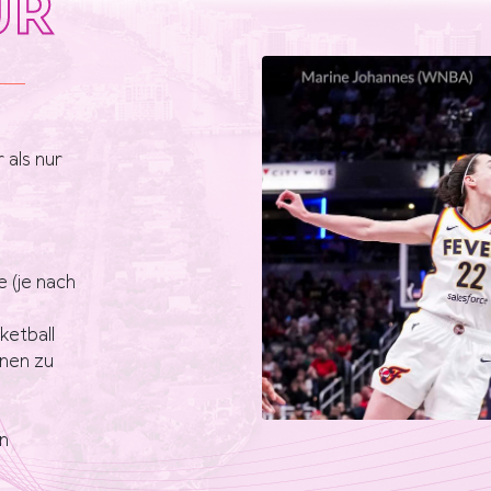
UR
 als nur
 (je nach
etball
nnen zu
n