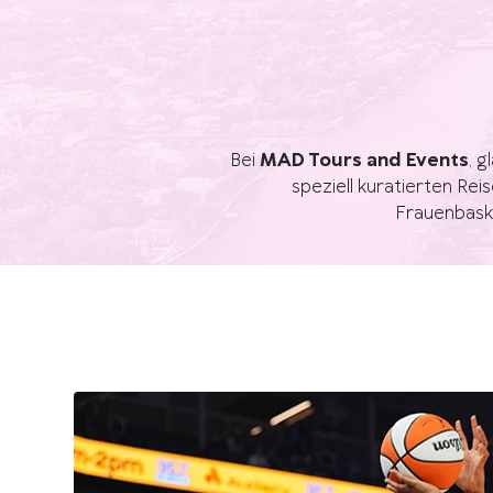
Bei
MAD Tours and Events
, g
speziell kuratierten Re
Frauenbask