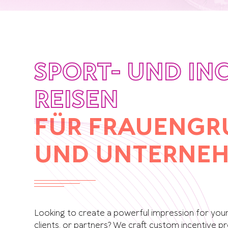
SPORT- UND IN
REISEN
FÜR FRAUENGR
UND UNTERNE
Looking to create a powerful impression for you
clients, or partners? We craft custom incentive 