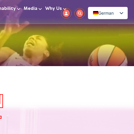
nability
Media
Why Us
German
N
T