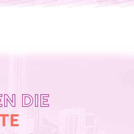
N DIE
TE