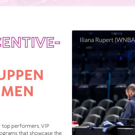
CENTIVE-
UPPEN
HMEN
r top performers, VIP
programs that showcase the