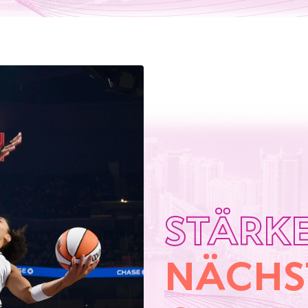
STÄRKE
NÄCHS