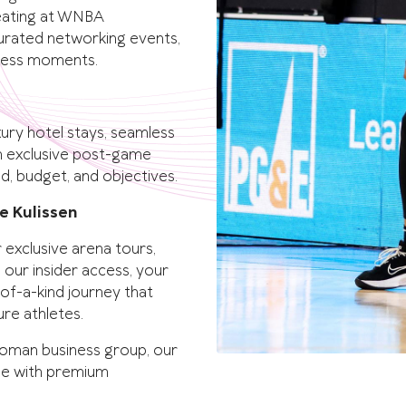
eating at WNBA
 curated networking events,
iness moments.
xury hotel stays, seamless
ven exclusive post-game
nd, budget, and objectives.
e Kulissen
exclusive arena tours,
 our insider access, your
of-a-kind journey that
ure athletes.
 Woman business group, our
ame with premium