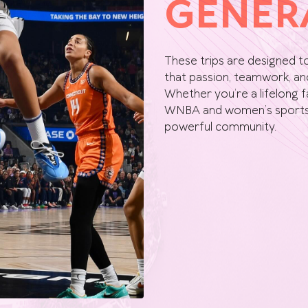
GENER
These trips are designed t
that passion, teamwork, an
Whether you’re a lifelong f
WNBA and women’s sports, 
powerful community.