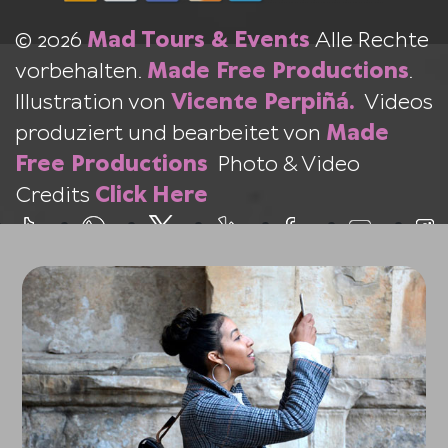
© 2026
Mad Tours & Events
Alle Rechte
vorbehalten.
Made Free Productions
.
Illustration von
Vicente Perpiñá.
Videos
produziert und bearbeitet von
Made
Free Productions
Photo & Video
Credits
Click Here