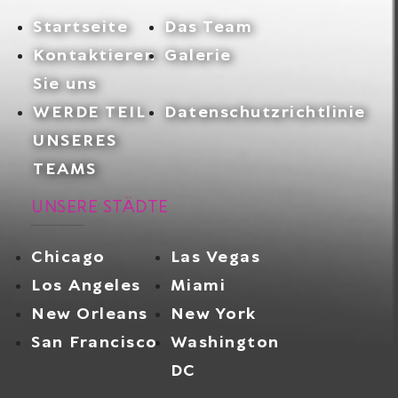
Startseite
Das Team
Kontaktieren
Galerie
Sie uns
WERDE TEIL
Datenschutzrichtlinie
UNSERES
TEAMS
UNSERE STÄDTE
Chicago
Las Vegas
Los Angeles
Miami
New Orleans
New York
San Francisco
Washington
DC