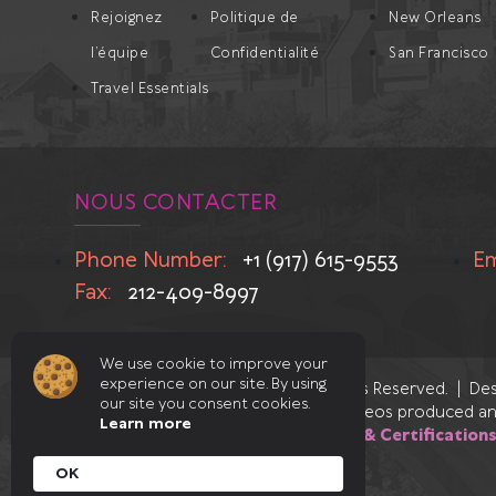
Rejoignez
Politique de
New Orleans
l’équipe
Confidentialité
San Francisco
Travel Essentials
NOUS CONTACTER
Phone Number:
+1 (917) 615-9553
Em
Fax:
212-409-8997
We use cookie to improve your
experience on our site. By using
© 2026
Mad Tours & Events
All Rights Reserved. | D
our site you consent cookies.
Illustration by
Vicente Perpiñá.
| Videos produced an
Learn more
Industry Affiliations, Partnerships & Certification
OK