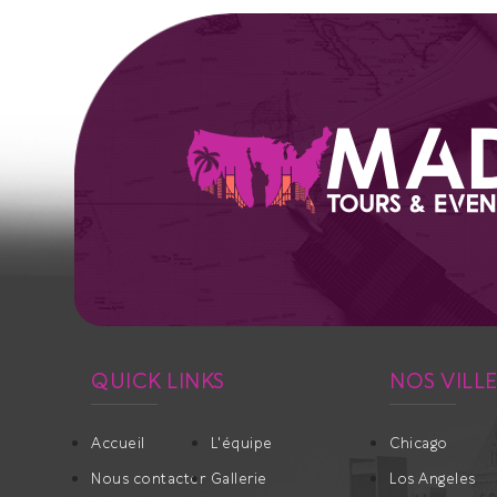
QUICK LINKS
NOS VILL
Accueil
L'équipe
Chicago
Nous contacter
Gallerie
Los Angeles