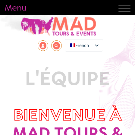
Menu
French
L'ÉQUIPE
BIENVENUE À
MAD TOURS &