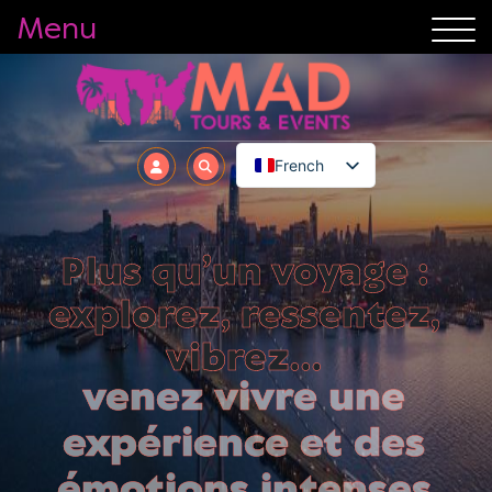
Menu
French
Plus qu’un voyage :
explorez, ressentez,
vibrez…
venez vivre une
expérience et des
émotions intenses