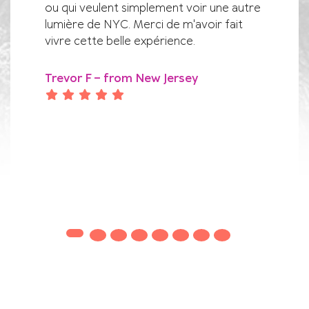
s dans
ou qui veulent simplement voir une autre
recherch
.
lumière de NYC. Merci de m'avoir fait
comptons
ines de
vivre cette belle expérience.
nous gui
 MAD
bonnes e
isse
voyages 
Trevor F – from New Jersey
ité !
aux excu
le.
les deux
d'être si
professi
ligne !
Jason M