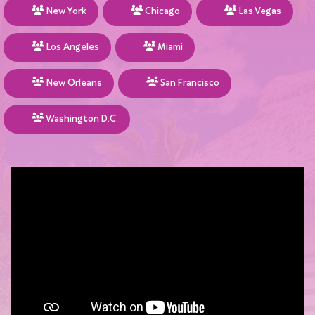
New York
Chicago
Las Vegas
Los Angeles
Miami
New Orleans
San Francisco
Washington D.C.