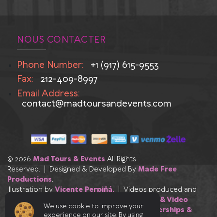
NOUS CONTACTER
Phone Number:
+1 (917) 615-9553
Fax:
212-409-8997
Email Address:
contact@madtoursandevents.com
© 2026
Mad Tours & Events
All Rights
Reserved. | Designed & Developed By
Made Free
Productions
.
Illustration by
Vicente Perpiñá.
| Videos produced and
edited by
Made Free Productions
|
Photo & Video
We use cookie to improve your
Credits
|
Our Industry Affiliations, Partnerships &
experience on our site. By using