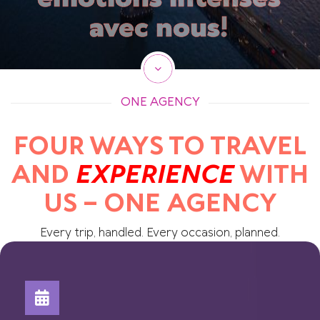
avec nous!
ONE AGENCY
FOUR WAYS TO TRAVEL
AND
EXPERIENCE
WITH
US – ONE AGENCY
Every trip, handled. Every occasion, planned.