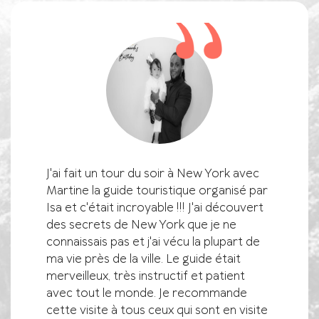
AD Tours
J'ai fait un tour du soir à New York avec
Ma fem
ions New
Martine la guide touristique organisé par
et Event
abelle
Isa et c'était incroyable !!! J'ai découvert
particul
occupée
des secrets de New York que je ne
et sont 
lé à New
connaissais pas et j'ai vécu la plupart de
questio
utant
ma vie près de la ville. Le guide était
Nous ob
s où elle
merveilleux, très instructif et patient
réservés
ous
avec tout le monde. Je recommande
logistiqu
cette visite à tous ceux qui sont en visite
temps ni