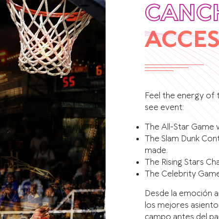
CANC
ACCES
Feel the energy of 
see event:
The All-Star Game w
The Slam Dunk Cont
made.
The Rising Stars Cha
The Celebrity Game, 
Desde la emoción a 
los mejores asiento
campo antes del par