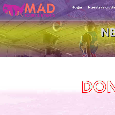
Hogar
Nuestras ciud
NB
DON