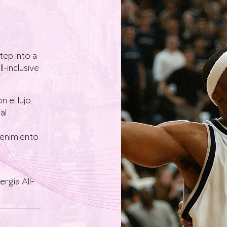
tep into a
l-inclusive
 el lujo.
al
tenimiento
rgía All-