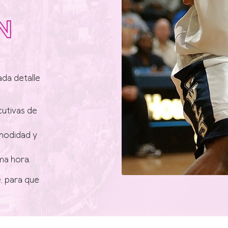
N
ada detalle
cutivas de
modidad y
ma hora.
, para que