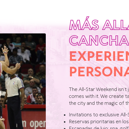
MÁS ALL
CANCHA
EXPERIE
PERSON
The All-Star Weekend isn’t j
comes with it. We create t
the city and the magic of t
Invitations to exclusive All-
Reservas prioritarias en l
Escapadas de lujo: spa, gol