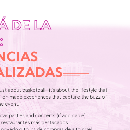
Á DE LA
:
NCIAS
ALIZADAS
ust about basketball—it’s about the lifestyle that
ailor-made experiences that capture the buzz of
he event:
Star parties and concerts (if applicable).
os restaurantes más destacados.
f privado o tours de compras de alto nivel.