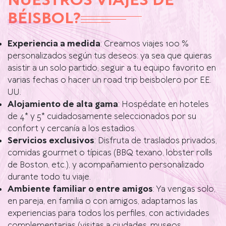
NUESTROS VIAJES DE
BÉISBOL?
Experiencia a medida
: Creamos viajes 100 %
personalizados según tus deseos: ya sea que quieras
asistir a un solo partido, seguir a tu equipo favorito en
varias fechas o hacer un road trip beisbolero por EE.
UU.
Alojamiento de alta gama
: Hospédate en hoteles
de 4* y 5* cuidadosamente seleccionados por su
confort y cercanía a los estadios.
Servicios exclusivos
: Disfruta de traslados privados,
comidas gourmet o típicas (BBQ texano, lobster rolls
de Boston, etc.), y acompañamiento personalizado
durante todo tu viaje.
Ambiente familiar o entre amigos
: Ya vengas solo,
en pareja, en familia o con amigos, adaptamos las
experiencias para todos los perfiles, con actividades
complementarias (visitas a ciudades, museos,