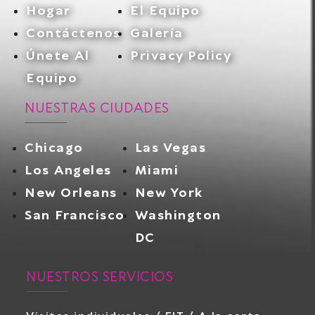
Hogar
El Equipo
Contáctenos
Galería
Únete Al
Privacy Policy
Equipo
NUESTRAS CIUDADES
Chicago
Las Vegas
Los Angeles
Miami
New Orleans
New York
San Francisco
Washington
DC
NUESTROS SERVICIOS