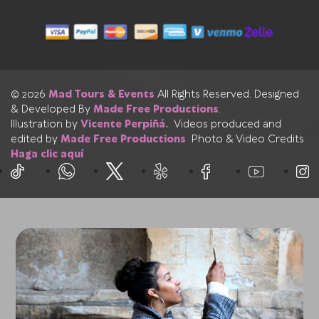
© 2026
Mad Tours & Events
All Rights Reserved. Designed
& Developed By
Made Free Productions
.
Illustration by
Vicente Perpiñá.
Videos produced and
edited by
Made Free Productions
Photo & Video Credits
Haga clic aquí