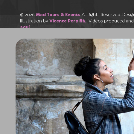
© 2026
Mad Tours & Events
All Rights Reserved. Des
Illustration by
Vicente Perpiñá.
Videos produced and
aquí