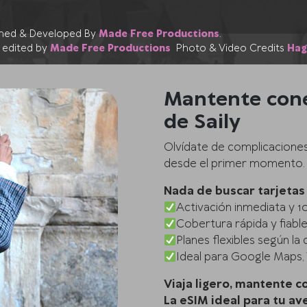
igned & Developed By
Made Free Productions
.
 edited by
Made Free Productions
Photo & Video Credits
Hag
Mantente cone
de Saily
Olvídate de complicaciones a
desde el primer momento.
Nada de buscar tarjetas 
Activación inmediata y 10
Cobertura rápida y fiabl
Planes flexibles según la 
Ideal para Google Maps,
Viaja ligero, mantente c
La eSIM ideal para tu av