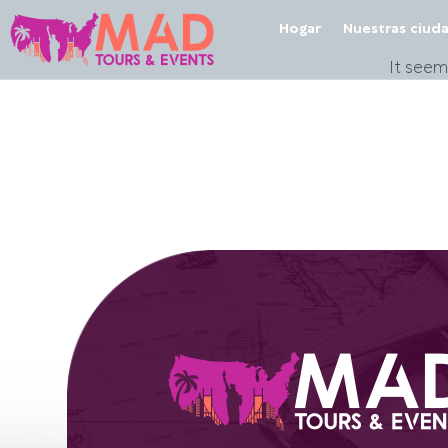
Hogar
Nuestras ciud
It seem