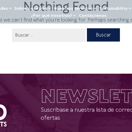
Nothing Found
ades
Sobre nosotros
Nuestros servicios
Sustainability
¿Por qué nosotros?
Contáctenos
s we can’t find what you’re looking for. Perhaps searching c
NEWSLET
Suscríbase a nuestra lista de correo
ofertas