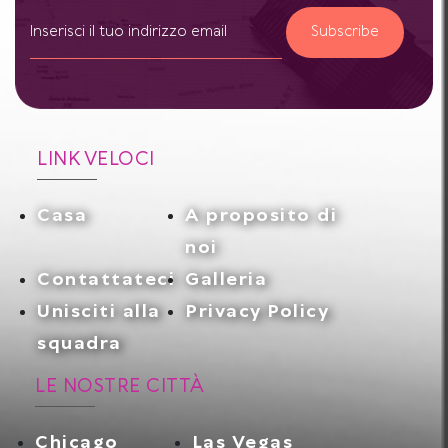
Subscribe
LINK VELOCI
Casa
A proposito di
noi
Contattateci
Galleria
Unisciti alla
Privacy Policy
squadra
LE NOSTRE CITTÀ
Chicago
Las Vegas