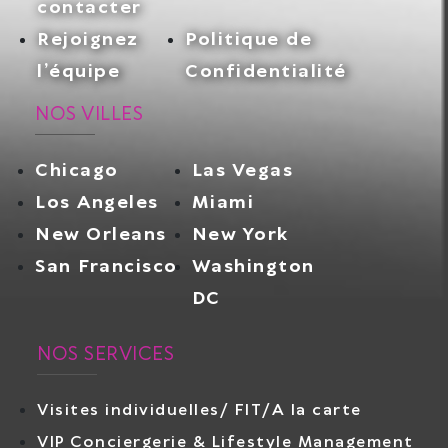
contacter
Rejoignez
Politique de
l’équipe
Confidentialité
NOS VILLES
Chicago
Las Vegas
Los Angeles
Miami
New Orleans
New York
San Francisco
Washington
DC
NOS SERVICES
Visites individuelles/ FIT/A la carte
VIP Conciergerie & Lifestyle Management