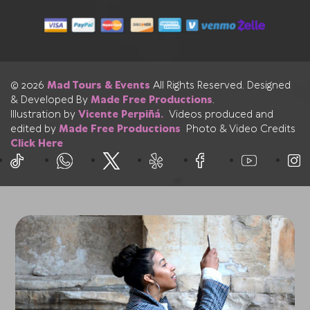
© 2026
Mad Tours & Events
All Rights Reserved. Designed
& Developed By
Made Free Productions
.
Illustration by
Vicente Perpiñá.
Videos produced and
edited by
Made Free Productions
Photo & Video Credits
Click Here