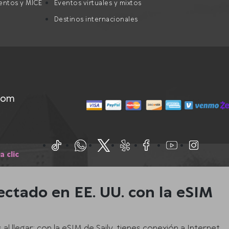
ventos y MICE
Eventos virtuales y mixtos
Destinos internacionales
com
a clic
ctado en EE. UU. con la eSIM
l llegar: con la eSIM de Saily, tienes conexión a Internet