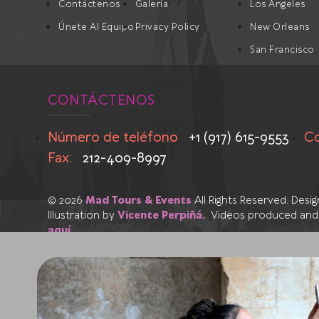
Contáctenos
Galería
Los Angeles
Únete Al Equipo
Privacy Policy
New Orleans
San Francisco
CONTÁCTENOS
Número de teléfono
+1 (917) 615-9553
Co
Fax:
212-409-8997
© 2026
Mad Tours & Events
All Rights Reserved. Des
Illustration by
Vicente Perpiñá.
Videos produced and
aquí