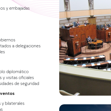
dos y embajadas
obiernos
tados a delegaciones
les
lo diplomático
y visitas oficiales
esidades de seguridad
Eventos
 y bilaterales
as