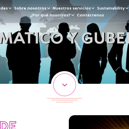
ades
Sobre nosotros
Nuestros servicios
Sustainability
¿Por qué nosotros?
Contáctenos
LOMÁTICO Y GUB
DE