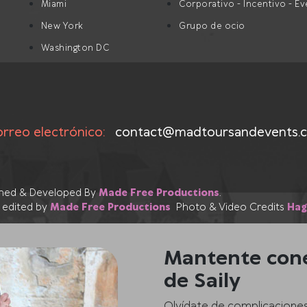
Miami
Corporativo - Incentivo - E
New York
Grupo de ocio
Washington DC
rreo electrónico:
contact@madtoursandevents.
igned & Developed By
Made Free Productions
.
 edited by
Made Free Productions
Photo & Video Credits
Hag
Mantente cone
de Saily
Olvídate de complicaciones a