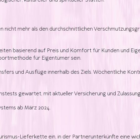
gischer, kultureller und spiritueller Stätten.
en nicht mehr als den durchschnittlichen Verschmutzungsg
eiten basierend auf Preis und Komfort für Kunden
und Eig
sportmethode für Eigentümer sein.
ansfers
und Ausflüge innerhalb des Ziels. Wöchentliche Kon
nstests gewartet, mit
aktueller Versicherung und Zulassung, 
ystems ab März 2024.
urismus-Lieferkette ein, in der Partnerunterkünfte eine wich