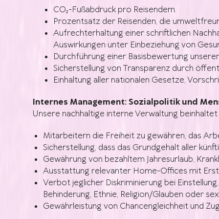
CO₂-Fußabdruck pro Reisendem.
Prozentsatz der Reisenden, die umweltfreun
Aufrechterhaltung einer schriftlichen Nachhal
Auswirkungen unter Einbeziehung von Gesund
Durchführung einer Basisbewertung unserer 
Sicherstellung von Transparenz durch öffent
Einhaltung aller nationalen Gesetze, Vorschr
Internes Management: Sozialpolitik und Me
Unsere nachhaltige interne Verwaltung beinhaltet 
Mitarbeitern die Freiheit zu gewähren, das Ar
Sicherstellung, dass das Grundgehalt aller künf
Gewährung von bezahltem Jahresurlaub, Krankh
Ausstattung relevanter Home-Offices mit Erst
Verbot jeglicher Diskriminierung bei Einstellu
Behinderung, Ethnie, Religion/Glauben oder sex
Gewährleistung von Chancengleichheit und Zug