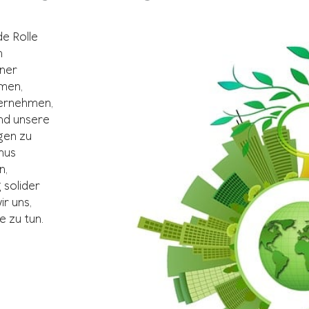
e Rolle
n
iner
men,
ternehmen,
und unsere
gen zu
mus
n,
 solider
r uns,
e zu tun.