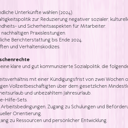
dliche Unterkünfte wählen (2024).
tigkeitspolitik zur Reduzierung negativer sozialer, kulturel
heits- und Sicherheitsaspekten für Mitarbeiter.
nachhaltigen Praxisleistungen.
liche Berichterstattung bis Ende 2024.
iften und Verhaltenskodizes.
nschenrechte
eine klare und gut kommunizierte Sozialpolitik, die folgen
beitsverhältnis mit einer Kündigungsfrist von zwei Wochen 
tigen Vollzeitbeschäftigten über dem gesetzlichen Mindestlo
eitsurlaub und unbezahltem Jahresurlaub.
e-Hilfe-Sets.
ng, Arbeitsbedingungen, Zugang zu Schulungen und Beförder
ueller Orientierung.
ang zu Ressourcen und persönlicher Entwicklung.