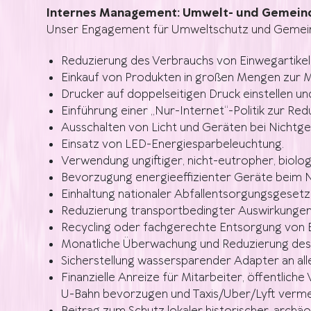
Internes Management: Umwelt- und Gemei
Unser Engagement für Umweltschutz und Gemein
Reduzierung des Verbrauchs von Einwegartikel
Einkauf von Produkten in großen Mengen zur M
Drucker auf doppelseitigen Druck einstellen 
Einführung einer „Nur-Internet“-Politik zur 
Ausschalten von Licht und Geräten bei Nichtge
Einsatz von LED-Energiesparbeleuchtung.
Verwendung ungiftiger, nicht-eutropher, biologi
Bevorzugung energieeffizienter Geräte beim Ne
Einhaltung nationaler Abfallentsorgungsgesetz
Reduzierung transportbedingter Auswirkungen
Recycling oder fachgerechte Entsorgung von B
Monatliche Überwachung und Reduzierung des
Sicherstellung wassersparender Adapter an al
Finanzielle Anreize für Mitarbeiter, öffentlic
U-Bahn bevorzugen und Taxis/Uber/Lyft vermeid