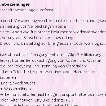
ndebeziehungen
schaftsbeziehungen umfasst:
n durch Verwendung von Keramiktellern, -tassen und -gläs
inimierung von Verpackungsmaterial.
und alte Ausdrucke für interne Dokumente wiederverwenden
Reduzierung von Broschürenverschwendung.
brauch und Einstellung auf Energiesparmodus, wo möglich.
sch abbaubarer Reinigungsmittel mit Öko-Zertifizierung, fal
ukauf, unter Berücksichtigung von Kosten und Qualität.
e durch Recycling und Trennung von Materialien.
 durch Telearbeit, Video-Meetings oder Homeoffice.
atterien.
 Energieverbrauchs.
len Wasserhähnen.
he Verkehrsmittel oder nachhaltige Transportmittel zu nutz
en. Alternativen: City Bike oder zu Fuß.