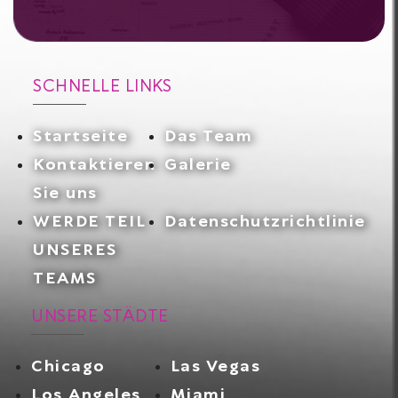
SCHNELLE LINKS
Startseite
Das Team
Kontaktieren
Galerie
Sie uns
WERDE TEIL
Datenschutzrichtlinie
UNSERES
TEAMS
UNSERE STÄDTE
Chicago
Las Vegas
Los Angeles
Miami