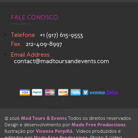
FALE CONOSCO
Telefone
+1 (917) 615-9553
Fax:
212-409-8997
Email Address:
contact@madtoursandevents.com
© 2026
Mad Tours & Events
Todos os direitos reservados.
Design e desenvolvimento por
Made Free Productions
.
Ilustração por
Vicente Perpiñá.
Vídeos produzidos e
editados por
Made Free Productions
Photo & Video