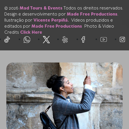
© 2026
Mad Tours & Events
Todos os direitos reservados.
Design e desenvolvimento por
Made Free Productions
.
Ilustração por
Vicente Perpiñá.
Vídeos produzidos e
editados por
Made Free Productions
Photo & Video
Credits
Click Here