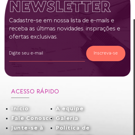
NEWSLETTER
nova conta
Cadastre-se em nossa lista de e-mails e
receba as últimas novidades, inspirações e
ofertas exclusivas.
Inscreva-se
ACESSO RÁPIDO
Início
A equipe
Fale Conosco
Galeria
Junte-se à
Política de