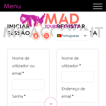
Menu
INICIAR
REGISTAR
MY ACCOUNT
SESSÃO
NOVA CONTA
Portuguese
Nome de
Nome de
Obrigatório
utilizador ou
utilizador
*
Obrigatório
email
*
Endereço de
Obrigatório
Obrigatório
Senha
*
email
*