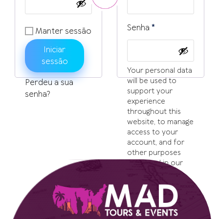
Obrigatório
Senha
*
Manter sessão
Iniciar
sessão
Your personal data
will be used to
Perdeu a sua
support your
senha?
experience
throughout this
website, to manage
access to your
account, and for
other purposes
described in our
política de
privacidade
.
Registar