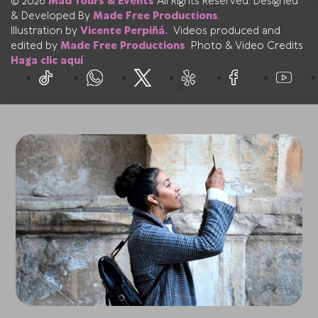
© 2026
Mad Tours & Events
All Rights Reserved. Designed
& Developed By
Made Free Productions
.
Illustration by
Vicente Perpiñá.
Videos produced and
edited by
Made Free Productions
Photo & Video Credits
Haga clic aquí