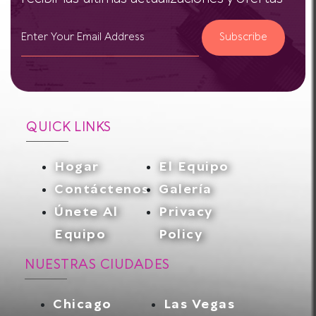
Subscribe
QUICK LINKS
Hogar
El Equipo
Contáctenos
Galería
Únete Al
Privacy
Equipo
Policy
NUESTRAS CIUDADES
Chicago
Las Vegas