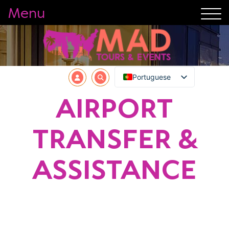
Menu
Portuguese
AIRPORT
TRANSFER &
ASSISTANCE