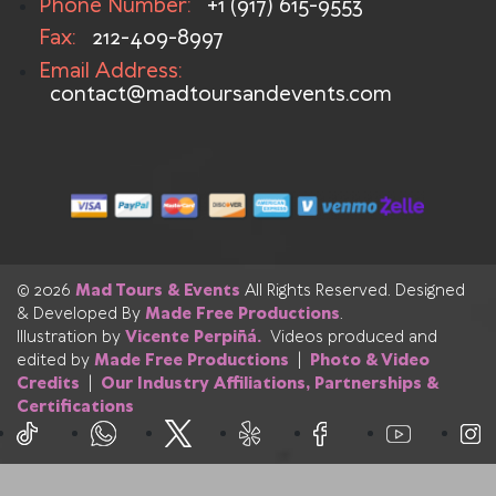
Phone Number:
+1 (917) 615-9553
Fax:
212-409-8997
Email Address:
contact@madtoursandevents.com
© 2026
Mad Tours & Events
All Rights Reserved. Designed
& Developed By
Made Free Productions
.
Illustration by
Vicente Perpiñá.
Videos produced and
edited by
Made Free Productions
|
Photo & Video
Credits
|
Our Industry Affiliations, Partnerships &
Certifications