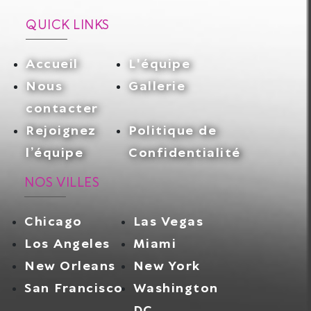
QUICK LINKS
Accueil
L'équipe
Nous
Gallerie
contacter
Rejoignez
Politique de
l’équipe
Confidentialité
NOS VILLES
Chicago
Las Vegas
Los Angeles
Miami
New Orleans
New York
San Francisco
Washington